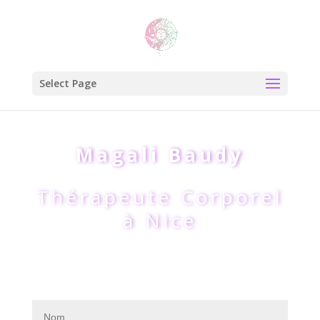
Select Page
Magali Baudy
Thérapeute Corporel
à Nice