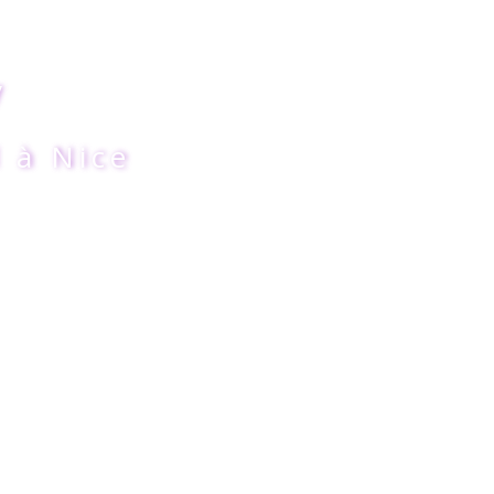
y
 à Nice